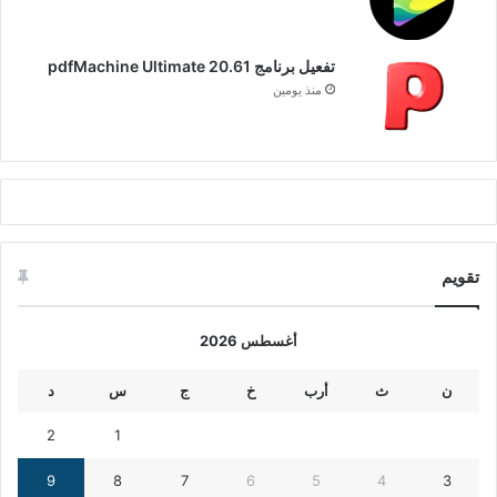
تفعيل برنامج pdfMachine Ultimate 20.61
منذ يومين
تقويم
أغسطس 2026
ن
ث
أرب
خ
ج
س
د
2
1
9
8
7
6
5
4
3