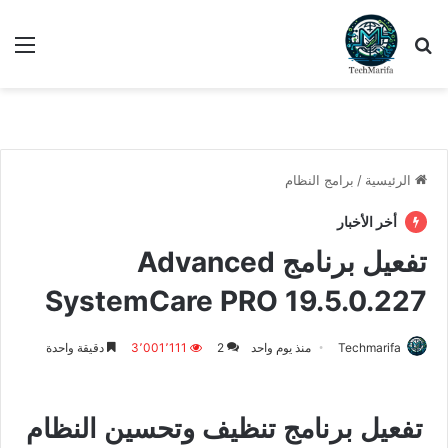
بحث عن
الق
الرئيسية
/
برامج النظام
أخر الأخبار
تفعيل برنامج Advanced
SystemCare PRO 19.5.0.227
Techmarifa
منذ يوم واحد
2
3٬001٬111
دقيقة واحدة
تفعيل برنامج تنظيف وتحسين النظام