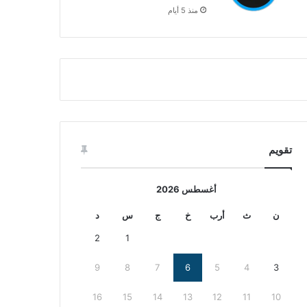
منذ 5 أيام
تقويم
أغسطس 2026
ن
ث
أرب
خ
ج
س
د
2
1
9
8
7
6
5
4
3
16
15
14
13
12
11
10