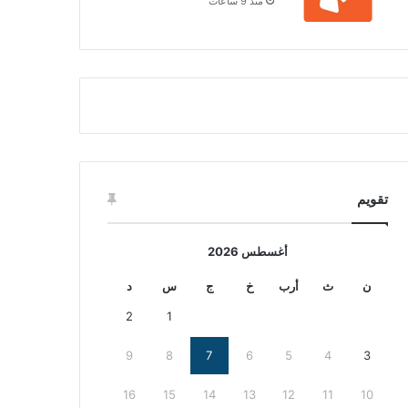
منذ 9 ساعات
تقويم
أغسطس 2026
ن
ث
أرب
خ
ج
س
د
2
1
9
8
7
6
5
4
3
16
15
14
13
12
11
10