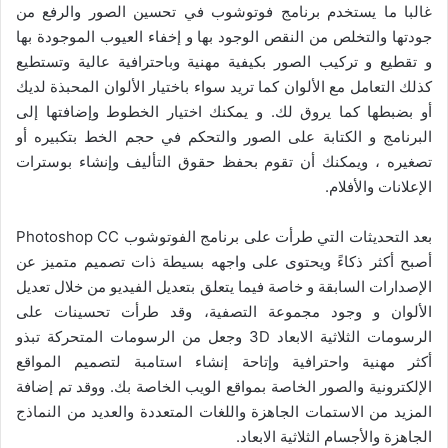
غالبا ما يستخدم برنامج فوتوشوب في تحسين الصور والرفع من
جودتها والتخلص من النقص الوجود بها و إخفاء العيوب الموجودة بها
و تقطيع و تركيب الصور بكيفية مهنية وباحترافية عالية وتستطيع
كذلك التعامل مع الألوان كما تريد سواء باختيار الألوان المحبذة لديك
أو بضبطها كما يروق لك. و يمكنك اختيار الخطوط وإضافتها إلى
البرنامج و الكتابة على الصور والتحكم في حجم الخط بتكبيره أو
تصغيره ، ويمكنك أن تقوم بحفظ حقوق التأليف وإنشاء بوسترات
الإعلانات والأفلام.
بعد التحديثات التي طرأت على برنامج الفوتوشوب Photoshop CC
أصبح أكثر ذكاءً ويحتوى على واجهه بسيطة ذات تصميم متميز عن
الإصدارات السابقة و خاصة فيما يتعلق بتعديل الفيديو من خلال تعديل
الألوان و وجود مجموعة التصفية، وقد طرأت تحسينات على
الرسومات الثلاثية الابعاد 3D وجعل من الرسومات المتحركة تبذو
أكثر مهنية واحترافية وإتاحة إنشاء استامبة لتصميم المواقع
الإلكترونية والصور الخاصة بمواقع الويب الخاصة بك. ووقد تم إضافة
المزيد من الاستمات الجاهزة واللغات المتعددة والعديد من النماذج
الجاهزة والأجسام الثلاثية الابعاد.