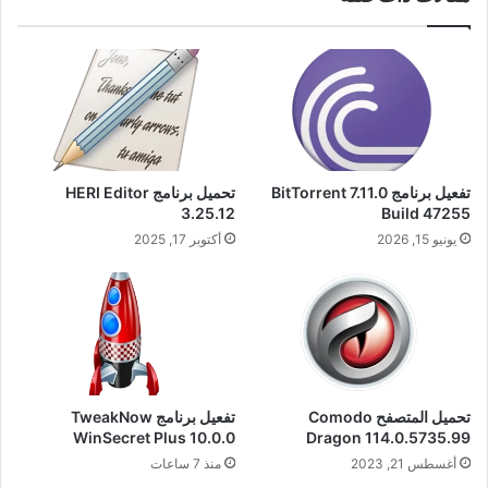
تفعيل برنامج BitTorrent 7.11.0
تحميل برنامج HERI Editor
3.25.12
Build 47255
يونيو 15, 2026
أكتوبر 17, 2025
تحميل المتصفح Comodo
تفعيل برنامج TweakNow
WinSecret Plus 10.0.0
Dragon 114.0.5735.99
أغسطس 21, 2023
منذ 7 ساعات