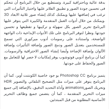
بدقة عالية وباحترافية كبيرة. وتستطيع من خلال البرنامج أن تتحكم
فى تحسين جودة الصور و تطبيق الفلاتر عليها واختيار التأثيرات التي
ترغب في إضافتها عليها ويمكنك كذلك إنشاء صور ثلاثية الابعاد 3D
.ويمكنك من خلال أدوات العمل المتقدمة والكبيرة التي يتوفر عليها
البرنامج تحرير الصور بكل سهولة و تركيبها و تقطيعها و تحسين
جودتها. ونظرا لتوفر البرنامج على تلك الأدوات الإبداعية ذات الواجهة
الواضحة، واستناده على رسومات أدوب ميركوري التي تسمح
للمستخدمين بتعديل الصور ودمج الصور وإضافة التأثيرات وإضافة
الألوان وإضافة الإضاءة وأيضا إنشاء الصور الاحتراقية والرسومات.
كما أن برنامج أدوبي فوتوشوب يوفر إمكانيات لا حصر لها للتعامل مع
الصور والحفاظ على جودتها.
يتميز برنامج Photoshop CC بو جود خاصية الكونتنت أوير، كما أن
البرنامج يتوفر على ميزات مثل التصحيح التلقائي والتصوير HDR
وتحريك الصورanimations وأداة التحديد الدقيق، بالإضافة إلى جميع
ميزات التحرير المتقدمة ، كما أن يتضمن جميع وظائف التحرير
الأساسية المطلوبة من قبل المبتدئين.