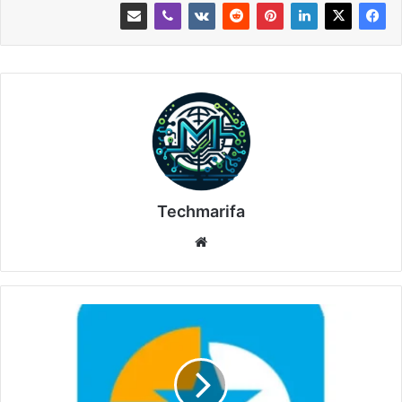
Techmarifa
موقع
الويب
تفعيل
برنامج
EASEUS
Partition
Master