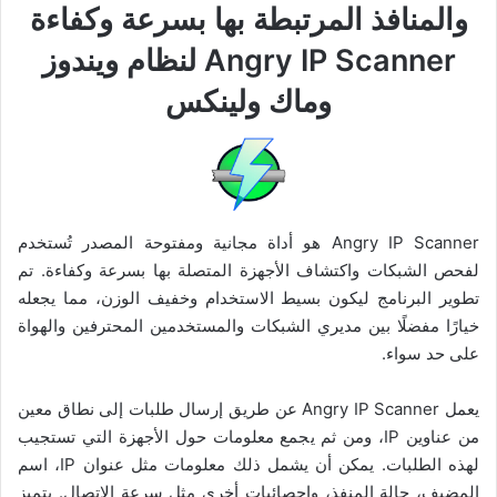
والمنافذ المرتبطة بها بسرعة وكفاءة
Angry IP Scanner لنظام ويندوز
وماك ولينكس
Angry IP Scanner هو أداة مجانية ومفتوحة المصدر تُستخدم
لفحص الشبكات واكتشاف الأجهزة المتصلة بها بسرعة وكفاءة. تم
تطوير البرنامج ليكون بسيط الاستخدام وخفيف الوزن، مما يجعله
خيارًا مفضلًا بين مديري الشبكات والمستخدمين المحترفين والهواة
على حد سواء.
يعمل Angry IP Scanner عن طريق إرسال طلبات إلى نطاق معين
من عناوين IP، ومن ثم يجمع معلومات حول الأجهزة التي تستجيب
لهذه الطلبات. يمكن أن يشمل ذلك معلومات مثل عنوان IP، اسم
المضيف، حالة المنفذ، وإحصائيات أخرى مثل سرعة الاتصال. يتميز