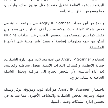
البرنامج بدعمه لأنظمة تشغيل متعددة مثل ويندوز، ماك، ولينكس،
مما يوسع من نطاق استخدامه.
واحدة من أبرز ميزات Angry IP Scanner هي سرعته العالية في
فحص شبكة كاملة، حيث يمكنه فحص آلاف العناوين في بضع ثوانٍ
فقط. كما يتيح للمستخدمين تخصيص الفحص عبر إضافات Plugins
تُمكّن من جمع معلومات إضافية أو تنفيذ أوامر معينة على الأجهزة
المكتشفة.
يُستخدم Angry IP Scanner في عدة مجالات، منها إدارة الشبكات،
صيانة الأنظمة، واكتشاف الثغرات الأمنية. بفضل بساطته وفعاليته،
يُعد أداة أساسية لأي شخص يحتاج إلى مراقبة وتحليل الشبكة
الخاصة به بشكل دوري.
باختصار، Angry IP Scanner هو أداة قوية وموثوقة توفر وسيلة
سهلة وسريعة لفحص الشبكات واكتشاف الأجهزة، مما يساعد في
تحسين إدارة الشبكات وضمان أمنها.