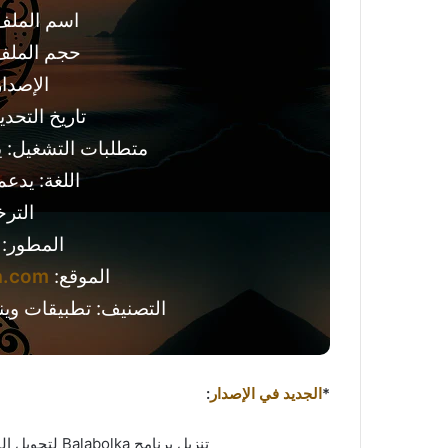
اسم الملف: bolka.zip
حجم الملف: 31.36 ميجا
الإصدار: .0.918
تاريخ التحديث: 18 يول
متطلبات التشغيل: ي
اللغة: يدعم
التر
المطور:
الموقع:
a.com
التصنيف: تطبيقات وين
*
الجديد في الإصدار
:
تنزيل برنامج Balabolka لتحويل النصوص المكتوبة إلى ملفات صوتية مسموعة