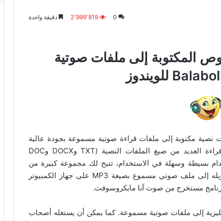
0
2٬999٬819
دقيقة واحدة
وص المكتوبة إلى ملفات صوتية
وص من ملفات نصية مكتوبة إلى ملفات قراءة صوتية مسموعة بجودة عالية
الدقة تتسم بالوضوح، بحيث تستطيع عبر البرنامج قراءة العديد من صيغ الملفات النصية (TXT وDOCX وDOC
Balabol على واجهة استخدام بسيطة وسهلة في الاستخدام، تتيح لك مجموعة كبيرة من
الأدوات التي تساعدك على إدراج الملف النصي وتحويله إلى ملف صوتي مسموع بصيغة MP3 على جهاز الكمبيوتر
برنامج مستخرج من صوت آنا مايكروسوفت.
فقط النصوص الإنجليزية إلى ملفات صوتية مسموعة. كما يمكن أن يستغله أصحاب