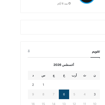
منذ 6 أيام
تقويم
أغسطس 2026
ن
ث
أرب
خ
ج
س
د
2
1
9
8
7
6
5
4
3
16
15
14
13
12
11
10