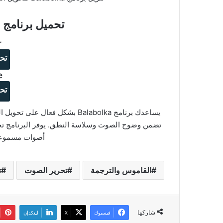
تحميل برنامج Balabolka للويندوز
r
تح
e
تح
يساعدك برنامج Balabolka بشكل ف
تضمن وضوح الصوت وسلاسة النطق. يوفر البرنامج تج
أصوات مسموعة
القاموس والترجمة
تحرير الصوت
ت
شاركها
فيسبوك
‫X
لينكدإن