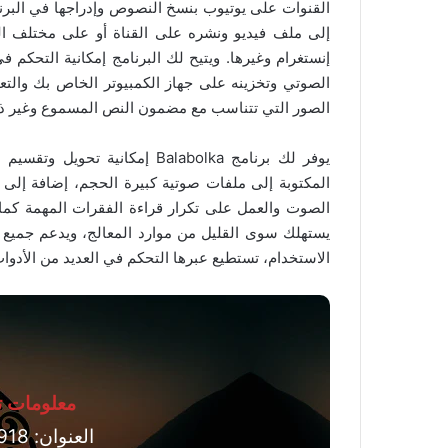
القنوات على يوتيوب بنسخ النصوص وإدراجها في البرنا
إلى ملف فيديو ونشره على القناة أو على مختلف ال
إنستغرام وغيرها. ويتيح لك البرنامج إمكانية التحك
الصوتي وتخزينه على جهاز الكمبيوتر الخاص بك والتع
الصور التي تتناسب مع مضمون النص المسموع وغير ذ
يوفر لك برنامج Balabolka إمكا
المكتوبة إلى ملفات صوتية كبيرة الحجم، إضافة إل
الصوت والعمل على تكرار قراءة الفقرات المهمة كما تري
يستهلك سوى القليل من موارد المعالج، ويدعم جميع إ
الاستخدام، تستطيع عبرها التحكم في العديد من الأدو
معلومات تق
العنوان: Balabolka 2.15.0.918