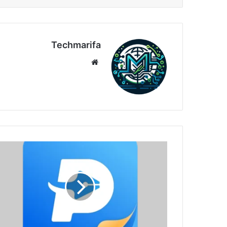
Techmarifa
موقع
الويب
تفعيل
برنامج
EaseUS
PDF
Editor
Pro
6.4.2.0