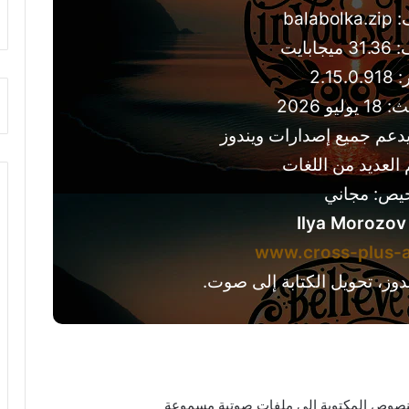
bala
بايت
2.15
يو 2026
دعم جميع إصدارات ويندوز
 العديد من اللغات
خيص: مجاني
Ilya Morozov
www.cross-plus-
دوز، تحويل الكتابة إلى صوت.