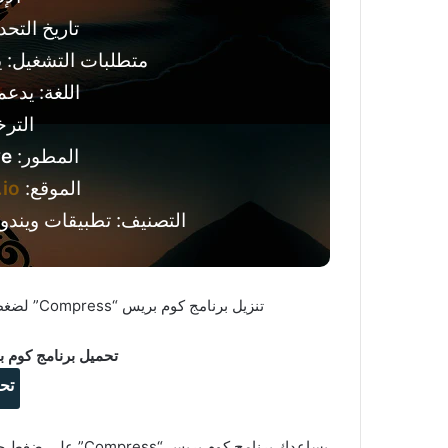
تاريخ التحديث: 8 ين
متطلبات التشغيل: ي
اللغة: يدعم
التر
المطور:
ve
الموقع:
io
التصنيف: تطبيقات ويندوز
تنزيل برنامج كوم بريس “Compress” لضغط الفيديو وخفض حجمه مع الحفاظ على جودته مجانا.
تحميل برنامج كوم بريس “
تح
يساعدك برنامج كوم 