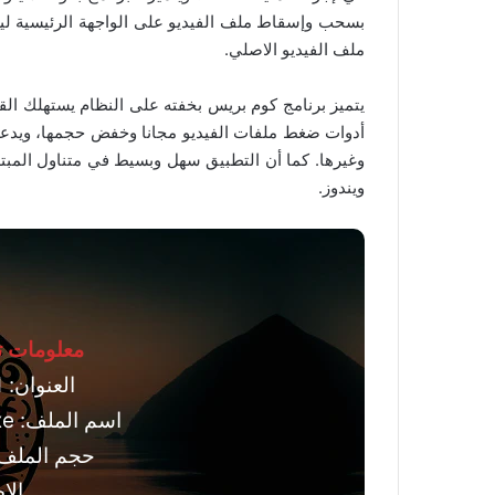
بسحب وإسقاط ملف الفيديو على الواجهة الرئيسية لي
ملف الفيديو الاصلي.
يتميز برنامج كوم بريس بخفته على النظام يستهلك القل
أدوات ضغط ملفات الفيديو مجانا وخفض حجمها، ويدع
وغيرها. كما أن التطبيق سهل وبسيط في متناول المب
ويندوز.
معلومات تق
العنوان: Compress 4.1.1
اسم الملف: CompressSetup.exe
حجم الملف: 730.73 كيلوب
الإصد