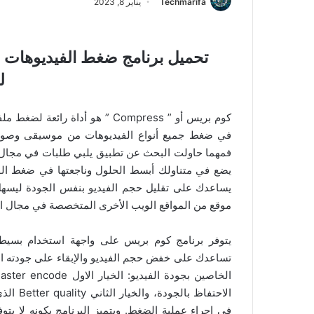
Techmarifa
يناير 8, 2023
ل
كوم بريس أو ” Compress ” هو أدا
في ضغط جميع أنواع الفيديوهات من موسيقى وصوت و
فمهما حاولت البحث عن تطبيق يلبي طلبات في مجال 
يضع في متناولك أبسط الحلول وناجعتها في ضغط الفيد
يساعدك على تقليل حجم الفيديو بنفس الجودة ليسهل
موقع من المواقع الويب الأخرى المتخصصة في مجال ال
يتوفر برنامج كوم بريس على واجهة استخدام بسيط
تساعدك على خفض حجم الفيديو والإبقاء على جودته الأ
الاحتفا
في إجراء عملية الضغط. ويتميز البرنامج بكونه لا يتو