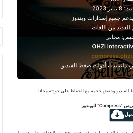
اير 2023
دعم جميع إصدارات ويندوز
 العديد من اللغات
خيص: مجاني
OHZI Interacti
compress.ohzi.
، ملتميديا، أدوات ضغط الفيديو.
Compress
”
للويندوز:
ميل
بريس “Compress” على ضغط جميع صيغ الفيديو المعروفة وخفض حجمها والحفاض على جودتها