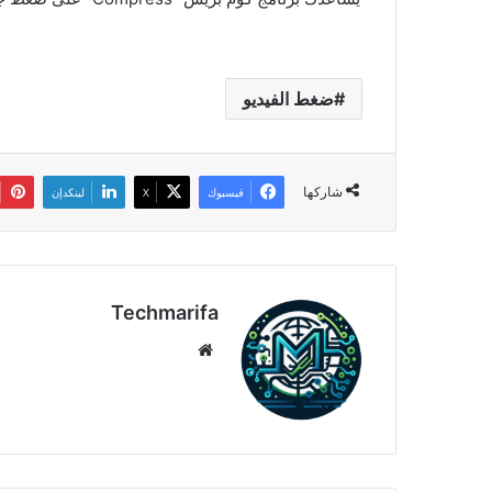
ضغط الفيديو
شاركها
فيسبوك
‫X
لينكدإن
Techmarifa
موقع
الويب