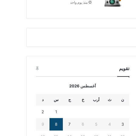
منذ يوم واحد
تقويم
أغسطس 2026
ن
ث
أرب
خ
ج
س
د
2
1
9
8
7
6
5
4
3