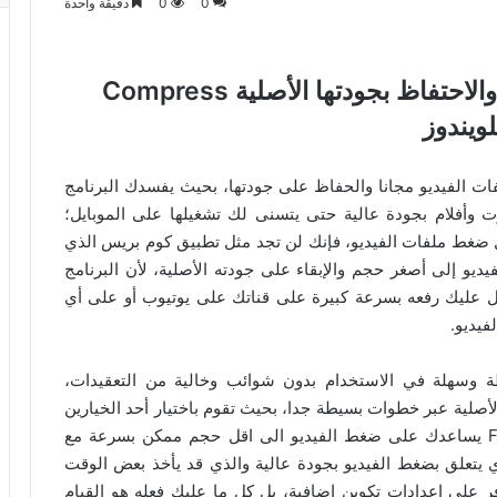
0
0
دقيقة واحدة
تحميل برنامج ضغط الفيديوهات والاحتفاظ بجودتها الأصلية Compress
لويندوز
ة رائعة لضغط ملفات الفيديو مجانا والحفاظ على جودتها، بحيث يفسدك البرنامج
أفلام بجودة عالية حتى يتسنى لك تشغيلها على الموبايل؛
ضغط ملفات الفيديو، فإنك لن تجد مثل تطبيق كوم بريس الذي
يو إلى أصغر حجم والإبقاء على جودته الأصلية، لأن البرنامج
 عليك رفعه بسرعة كبيرة على قناتك على يوتيوب أو على أي
فيديو.
ة وسهلة في الاستخدام بدون شوائب وخالية من التعقيدات،
صلية عبر خطوات بسيطة جدا، بحيث تقوم باختيار أحد الخيارين
الخاصين بجودة الفيديو: الخيار الاول Faster encode يساعدك على ضغط الفيديو الى اقل حجم ممكن بسرعة مع
ظ بالجودة، والخيار الثاني Better quality الذي يتعلق بضغط الفيديو بجودة عالية والذي قد يأخذ بعض الوقت
فر على إعدادات تكوين إضافية، بل كل ما عليك فعله هو القيام