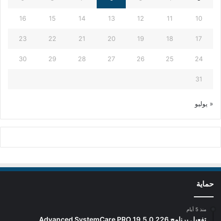
16
15
14
13
12
11
10
23
22
21
20
19
18
17
30
29
28
27
26
25
24
31
« يوليو
حماية
منذ 5 أيام
تفعيل برنامج Advanced SystemCare PRO 19.5.0.226