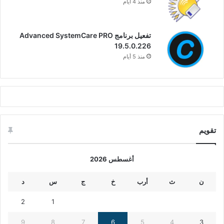
منذ 4 أيام
تفعيل برنامج Advanced SystemCare PRO
19.5.0.226
منذ 5 أيام
تقويم
أغسطس 2026
ن
ث
أرب
خ
ج
س
د
2
1
9
8
7
6
5
4
3