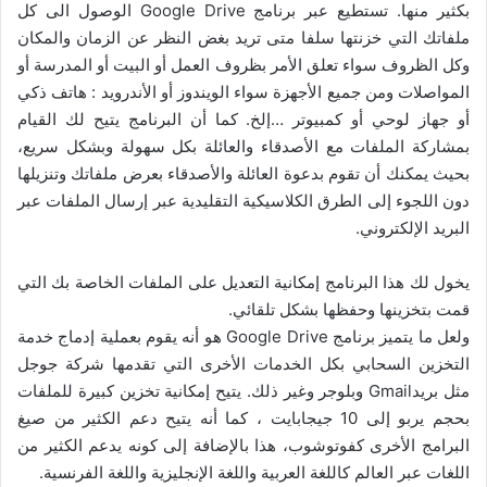
بكثير منها. تستطيع عبر برنامج Google Drive الوصول الى كل
ملفاتك التي خزنتها سلفا متى تريد بغض النظر عن الزمان والمكان
وكل الظروف سواء تعلق الأمر بظروف العمل أو البيت أو المدرسة أو
المواصلات ومن جميع الأجهزة سواء الويندوز أو الأندرويد : هاتف ذكي
أو جهاز لوحي أو كمبيوتر …إلخ. كما أن البرنامج يتيح لك القيام
بمشاركة الملفات مع الأصدقاء والعائلة بكل سهولة وبشكل سريع،
بحيث يمكنك أن تقوم بدعوة العائلة والأصدقاء بعرض ملفاتك وتنزيلها
دون اللجوء إلى الطرق الكلاسيكية التقليدية عبر إرسال الملفات عبر
البريد الإلكتروني.
يخول لك هذا البرنامج إمكانية التعديل على الملفات الخاصة بك التي
قمت بتخزينها وحفظها بشكل تلقائي.
ولعل ما يتميز برنامج Google Drive هو أنه يقوم بعملية إدماج خدمة
التخزين السحابي بكل الخدمات الأخرى التي تقدمها شركة جوجل
مثل بريدGmail وبلوجر وغير ذلك. يتيح إمكانية تخزين كبيرة للملفات
بحجم يربو إلى 10 جيجابايت ، كما أنه يتيح دعم الكثير من صيغ
البرامج الأخرى كفوتوشوب، هذا بالإضافة إلى كونه يدعم الكثير من
اللغات عبر العالم كاللغة العربية واللغة الإنجليزية واللغة الفرنسية.