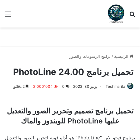
بحث عن
الق
الرئيسية
/
برامج الرسومات والصور
تحميل برنامج PhotoLine 24.00
Techmarifa
يونيو 30, 2023
0
2٬000٬004
2 دقائق
تحميل برنامج تصميم وتحرير الصور والتعديل
عليها PhotoLine للويندوز والماك
برنامج فوتو لاين “PhotoLine” هو أداة قوية لتحرير الصور والتعديل