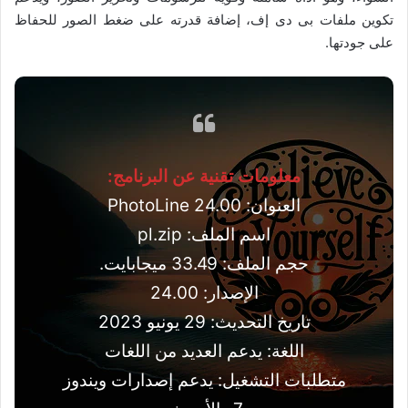
تكوين ملفات بى دى إف، إضافة قدرته على ضغط الصور للحفاظ
على جودتها.
معلومات تقنية عن البرنامج:
العنوان: PhotoLine 24.00
اسم الملف: pl.zip
حجم الملف: 33.49 ميجابايت.
الإصدار: 24.00
تاريخ التحديث: 29 يونيو 2023
اللغة: يدعم العديد من اللغات
متطلبات التشغيل: يدعم إصدارات ويندوز