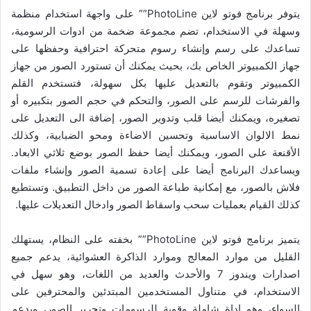
يتوفر برنامج فوتو لاين PhotoLine”” على واجهة استخدام منظمة
وسهلة في الاستخدام، تضم مجموعة ضخمة من ادوات الرسومية،
تساعدك على رسم وإنشاء رسوم متحركة احترافية وحفظها على
جهاز الكمبيوتر الخاص بك، بحيث يمكنك أن تستورد الصور من جهاز
الكمبيوتر وتقوم بالتعديل عليها بكل سهولة، فتستخدم القلم
والفرشات للرسم على الصور، والتحكم في حجم الصور بتكبيره أو
تصغيره، ويمكنك أيضا قلب وتدوير الصور، إضافة الى التعديل على
نمط الالوان الاساسية وتحسين الاضاءة ومحو الضبابية، وكذلك
الأقنعة على الصور، ويمكنك أيضا حفظ الصور بوضع ثلاثي الابعاد.
ويساعدك البرنامج أيضا على إعادة تسمية الصور وإنشاء ملفات
فلاش بالصور، مع إمكانية طباعة الصور من داخل التطبيق. وتستطيع
كذلك القيام بعمليات سحب واسقاط الصور وادخال التعديلات عليها.
يتميز برنامج فوتو لاين PhotoLine”” بخفته على النظام، يستهلك
القليل من موارد المعالج وموارد الذاكرة العشوائية، يدعم جميع
اصدارات ويندوز 7 والأحدث والعديد من اللغات، وهو سهل في
الاستخدام، في متناول المستخدمين المبتدئين والمحترفين على
السواء، وهو اداة شاملة وقوية للرسومات وتحرير الصور، ويدعم