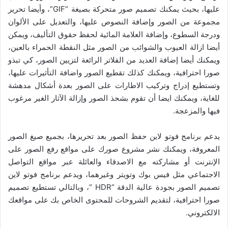
عليها، بحيث يمكنك تصميم صور متحركة بصيغة “GIF”، وأيضا تحرير
مجموعة من الصور وإضافة النصوص عليها، والتعديل على الألوان
ودرجة السطوع، وإضافة العلامة المائية لحفظ حقوق التأليف، ويمكن
أيضا ازالة العيوب والشوائب من الصور مثل النقطة الحمراء بالعين،
ويمكنك أيضا إضافة العديد من الفلاتر الرائعة لتزيين الصور، كي تبذو
صورا احترافية، ويمكنك كذلك تقطيع الصور واضافة التأثيرات عليها،
وتستطيع إدراج وتركيب الاطارات على الصور بعدة أشكال مدهشة
للغاية، ويمكنك ايضا أن تقوم بشحذ الصور وإزالة الآثار الغير مرغوب
فيها والمزعجة.
يدعم برنامج فوتو لاين حفظ الصور بعد تحريرها، بجميع صيغ الصور
المعروفة، ويمكنك نشر مشروع صورك على مواقع رفع الصور على
الإنترنت أو مشاركته مع الاصدقاء والعائلة عبر مواقع التواصل
الاجتماعي مثل فيس بوك وتويتر وغيرهما، ويدعم برنامج فوتو لاين
تصميم الصور بجودة عالية الدقة “HDR “، وبالتالي تستطيع تصميم
صورا احترافية، لتقديم الشروحات للمحتوى الخاص بك على مواقعك
الالكتروني.