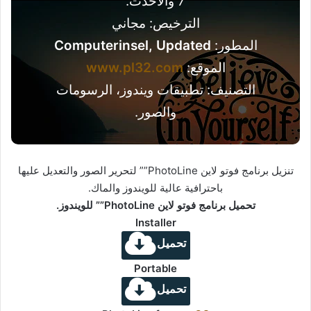
7 والأحدث.
الترخيص: مجاني
المطور:
Computerinsel, Updated
الموقع:
www.pl32.com
التصنيف: تطبيقات ويندوز، الرسومات
والصور.
تنزيل برنامج فوتو لاين PhotoLine”” لتحرير الصور والتعديل عليها
باحترافية عالية للويندوز والماك.
تحميل برنامج فوتو لاين PhotoLine”” للويندوز.
Installer
تحميل
Portable
تحميل