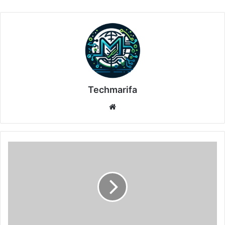
Techmarifa
موقع
الويب
تفعيل
برنامج
My
Music
Collection
3.4.16.178