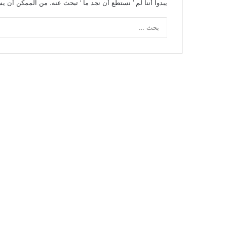
يبدوا أننا لم ’ نستطع أن نجد ما ’ تبحث عنه. من الممكن أن 