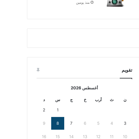
منذ يومين
تقويم
أغسطس 2026
ن
ث
أرب
خ
ج
س
د
2
1
9
8
7
6
5
4
3
16
15
14
13
12
11
10