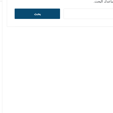
يساعدك البحث.
ا
ل
ب
ح
ث
ع
ن
: