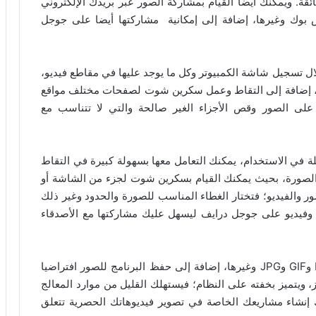
ة. ويمكنك أيضا القيام بمشاركة الصور عبر بريدك الإلكتروني
س بوك وغيرها، إضافة إلى إمكانية مشاركتها أيضا على جوجل
 تسجيل شاشة الكمبيوتر وكل ما يوجد عليها في مقاطع فيديو،
ة، إضافة إلى التقاط وعمل سكرين شوت لصفحات مختلف مواقع
 على الصور وقص الأجزاء الغير صالحة والتي لا تتناسب مع
في الاستخدام، يمكنك التعامل معها بسهولة كبيرة في التقاط
لصورة، بحيث يمكنك القيام بسكرين شوت لجزء من الشاشة أو
ر والفيديو؛ فتختار الغطاء المناسب للصورة والحدود وغير ذلك
وفيديو على جوجل درايف ليسهل عليك مشاركتها مع الأصدقاء
يدعم برنامج سنجت العديد من صيغ الصور، مثل PDF وGIF وJPG وغيرها، إضافة إلى حفظ البرنامج للصور افتراضيا
ويندوز، ويتميز بخفته على النظام؛ فيستهلك القليل من موارد المعالج
نك إنشاء مشاريعك الخاصة في تصوير فيديوهاتك الحصرية تتعلق