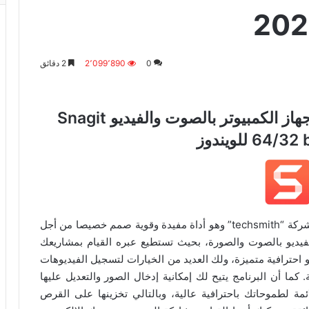
202
0
2٬099٬890
2 دقائق
تفعيل برنامج التقاط صور شاشة جهاز الكمبيوتر بالصوت والفيديو Snagit
bi للويندوز
ينتمي برنامج سنجت أو snagit إلى حزمة منتوجات الشركة “techsmith” وهو أداة مفيدة وقوية صمم خصيصا من أجل
يديو بالصوت والصورة، بحيث تستطيع عبره القيام بمشاريعك
 احترافية متميزة، ولك العديد من الخيارات لتسجيل الفيديوهات
ما أن البرنامج يتيح لك إمكانية إدخال الصور والتعديل عليها
ئمة لطموحاتك باحترافية عالية، وبالتالي تخزينها على القرص