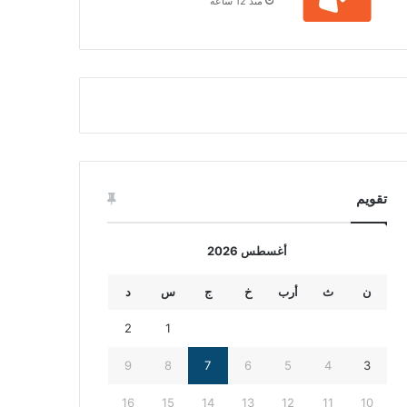
منذ 12 ساعة
تقويم
أغسطس 2026
ن
ث
أرب
خ
ج
س
د
2
1
9
8
7
6
5
4
3
16
15
14
13
12
11
10