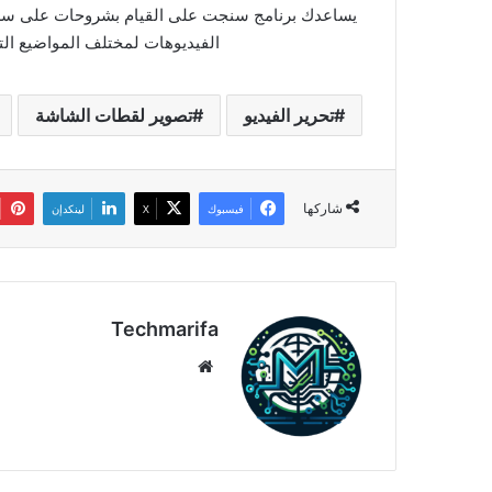
يساعدك برنامج سنجت على القيام بشروحات على سطح 
الفيديوهات لمختلف المواضيع الت
تحرير الفيديو
تصوير لقطات الشاشة
شاركها
فيسبوك
‫X
لينكدإن
Techmarifa
موقع
الويب