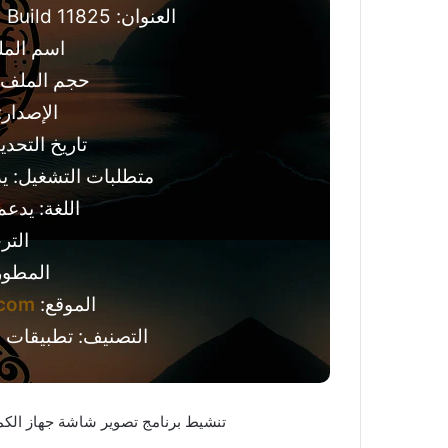
العنوان: TechSmith Snagit 2026.3.1 Build 11825
اسم الملف: .exe
حجم الملف: 405.00 ميجابا
الإصدار: .3.1.11825
تاريخ التحديث: 23 يولي
متطلبات التشغيل: ي
اللغة: يدعم
الترخي
المطور
الموقع:
.com
التصنيف: تطبيقات وين
تنشيط برنامج تصوير شاشة جهاز الكمب