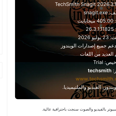
snagit
يت
26
و 2026
دعم جميع إصدارات الويندوز
 العديد من اللغات
ص: Trial
:
techsmith
www.techsmith
دوز، الفيديو والملتيميديا.
يوتر بالفيديو والصوت سنجت باحترافية عالية.