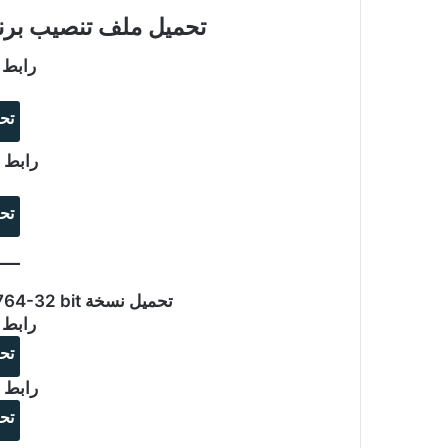
تحميل ملف تنصيب برنامج Snagit مع ملف 
رابط 
تح
رابط ا
تح
تحميل نسخة TechSmith Snagit 2021.1.0.7764-32 bit
رابط 
تح
رابط ا
تح