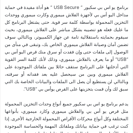
برنامج يو اس بي سكيور ” USB Secure ” هو أداة مفيدة في حماية
مداخل اليو أس بي لأجهزة الفلاش ميموري وكارت ميموري ووحدات
التخزين المحمولة بواسطة كلمة سر قوية. حتى يشتغل البرنامج كل
ما عليك فعله هو تنصيبه بشكل مباشر على الفلاش ميموري، بحيث
سيقوم بحمايته باستقلالية تامة عن جهاز الكمبيوتر، وبالتالي سوف
تضمن آمان وصيانة الفلاش ميموري الخاص بك، وتبقى في منأى من
الوصول إلى ملفات حتى وإن فقدت أو سرق منك قرص اليو أس بي
“USB” أو ما يعرف بالفلاش ميموري، وذلك لأنك كلمة السر القوية
التي أدخلتها على البرنامج ستقف حائلا بين ملفاتك الموجودة على
الفلاش ميموري وبين من سيحصل عليه بعد فقدانه أو سرقته،
وبالتالي لن يستطيع أن يصل الى الملفات والبيانات الخاصة بك التي
سبق لك وأن قمت بتخزينها على القرص يوأس بي “USB”.
يدعم برنامج يو اس بي سكيور جميع أنواع وحدات التخزين المحمولة
مثل قرص يو أس بي والفلاش ميموري وكارد ميموري، بأنواعها
المختلفة وكل أنواع محركات الأقراص المحمولة الخارجية الأخرى. إذا
كنت ترغب في حماية بياناتك وملفاتك المهمة والحساسة الموجودة