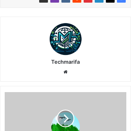
Techmarifa
موقع
الويب
تحميل
برنامج
AURA
2.8.10d.213