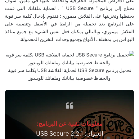
على الأقراص المحمولة الخارجية والحفاظ عليها في مأمن، سوف
تحتاج إلى برنامج ” USB Secure ” ، لحماية ملفاتك التي قمت
بحفظها وتخزينها على الفلاش ميموري؛ فتقوم بإدخال كلمة سر قوية
على البرنامج بعد تحميلة من الرابط في الأسفل وتنصيبه على
الفلاش ميموري، وبالتالي يمكنك فعل نفس الشيء مع جميع منافذ
اليو اس بي بمختلف الأنواع وجميع وحدات التخزين المحمولة.
تحميل برنامج USB Secure لحماية الفلاشة USB بكلمة سر قوية
والحفاظ خصوصية بياناتك وملفاتك للويندوز
معلومات تقنية عن البرنامج:
العنوان: USB Secure 2.2.1