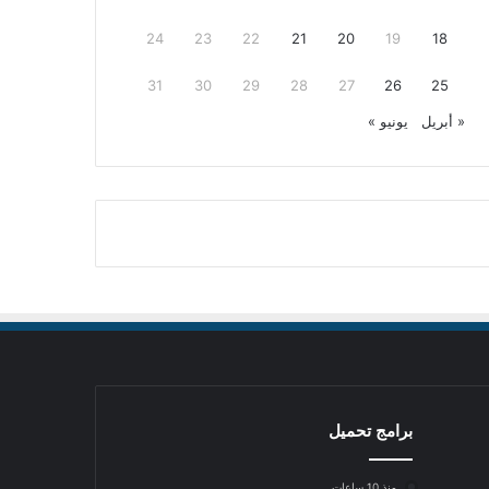
24
23
22
21
20
19
18
31
30
29
28
27
26
25
« أبريل
يونيو »
برامج تحميل
منذ 10 ساعات