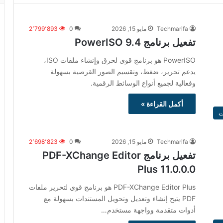
Techmarifa
مايو 15, 2026
0
2٬799٬893
تفعيل برنامج PowerISO 9.4
PowerISO هو برنامج قوي لحرق وإنشاء ملفات ISO،
يدعم تحرير، ضغط، وتقسيم الصور القرصية بسهولة
وفعالية لجميع أنواع الوسائط الرقمية.
أكمل القراءة »
ت
Techmarifa
مايو 15, 2026
0
2٬698٬823
تفعيل برنامج PDF-XChange Editor
Plus 11.0.0.0
PDF-XChange Editor Plus هو برنامج قوي لتحرير ملفات
PDF يتيح إنشاء وتعديل وتحويل المستندات بسهولة مع
أدوات متقدمة وواجهة مستخدم…