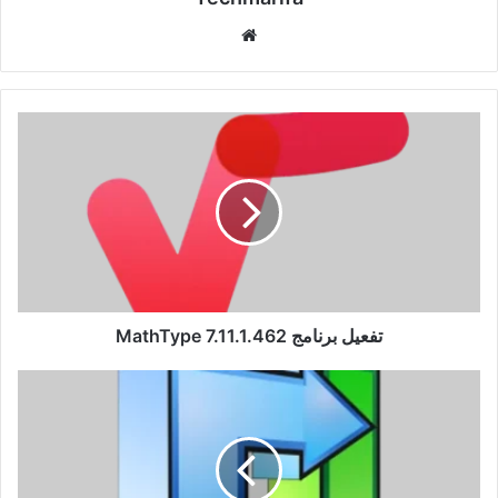
موقع
الويب
تفعيل
برنامج
MathType
7.11.1.462
تفعيل برنامج MathType 7.11.1.462
تفعيل
برنامج
AVS
Video
Converter
26.0.2.17