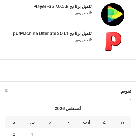
تفعيل برنامج PlayerFab 7.0.5.8
منذ يومين
تفعيل برنامج pdfMachine Ultimate 20.61
منذ يومين
تقويم
أغسطس 2026
ن
ث
أرب
خ
ج
س
د
2
1