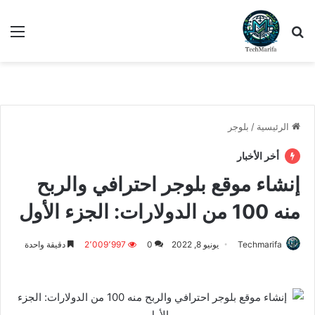
بحث عن
الق
الرئيسية
/
بلوجر
أخر الأخبار
إنشاء موقع بلوجر احترافي والربح
منه 100 من الدولارات: الجزء الأول
Techmarifa
يونيو 8, 2022
0
2٬009٬997
دقيقة واحدة