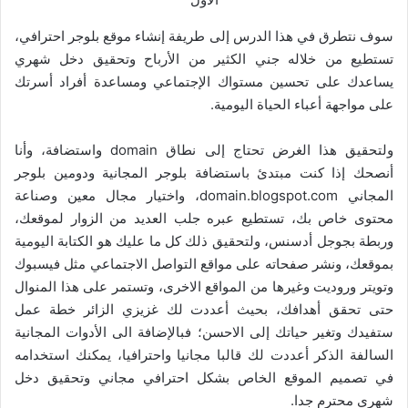
سوف نتطرق في هذا الدرس إلى طريفة إنشاء موقع بلوجر احترافي،
تستطيع من خلاله جني الكثير من الأرباح وتحقيق دخل شهري
يساعدك على تحسين مستواك الإجتماعي ومساعدة أفراد أسرتك
على مواجهة أعباء الحياة اليومية.
ولتحقيق هذا الغرض تحتاج إلى نطاق domain واستضافة، وأنا
أنصحك إذا كنت مبتدئ باستضافة بلوجر المجانية ودومين بلوجر
المجاني domain.blogspot.com، واختيار مجال معين وصناعة
محتوى خاص بك، تستطيع عبره جلب العديد من الزوار لموقعك،
وربطة بجوجل أدسنس، ولتحقيق ذلك كل ما عليك هو الكتابة اليومية
بموقعك، ونشر صفحاته على مواقع التواصل الاجتماعي مثل فيسبوك
وتويتر وروديت وغيرها من المواقع الاخرى، وتستمر على هذا المنوال
حتى تحقق أهدافك، بحيث أعددت لك غزيزي الزائر خطة عمل
ستفيدك وتغير حياتك إلى الاحسن؛ فبالإضافة الى الأدوات المجانية
السالفة الذكر أعددت لك قالبا مجانيا واحترافيا، يمكنك استخدامه
في تصميم الموقع الخاص بشكل احترافي مجاني وتحقيق دخل
شهري محترم جدا.