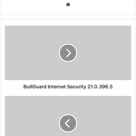
موقع
الويب
BullGuard
Internet
Security
21.0.396.5
BullGuard Internet Security 21.0.396.5
تحمل
لعبة
Xonotic
0.8.5