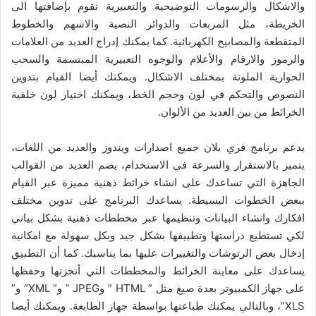
والاشكال والرسومات التوضيحية والتعبيرية تقوم بإضافتها الى
الخريطة، مثل المربعات والدوائر النصية والاسهم والخطوط
المتقطعة والمصابيح الكهربائية. كما يمكنك إدراج العديد من العلامات
والرموز والارقام والأعلام والوجوه التعبيرية المبتسمة والسحب
الحوارية الملونة بمختلف الاشكال. ويمكنك أيضا القيام بتدوين
النصوص والتحكم في لون وحجم الخط، ويمكنك اختيار لون خلفية
الخرائط من بين العديد من الألوان.
يدعم برنامج فري بلان جميع اصدارات ويندوز والعديد من اللغات،
يتميز بالاستقرار والسرعة في الاستخدام، يضم العديد من القوالب
الجاهزة التي تساعدك على انشاء خرائط ذهنية مميزة عبر القيام
ببعض الخطوات البسيطة. يساعدك البرنامج على تدوين مختلف
افكارك وانشاء البيانات وتنظيمها عبر مخططات ذهنية بشكل بياني
لكي تستطيع دراستها وتطبيقها بشكل جيد وبكل سهولة مع امكانية
إدخال بعض الرتوشات والتغييرات عليها بما يناسبك. كما أن التطبيق
يساعدك على معاينة الخرائط والمخططات التي أنجزتها وحفظها
على جهاز الكمبيوتر بعدة صيغ مثل ” HTML ” وJPEG ” و” XML” و”
XLS”، وبالتالي يمكنك طباعتها بواسطة جهاز الطابعة. ويمكنك أيضا