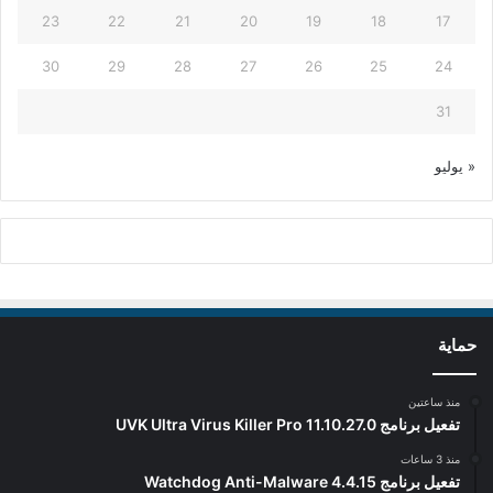
23
22
21
20
19
18
17
30
29
28
27
26
25
24
31
« يوليو
حماية
منذ ساعتين
تفعيل برنامج UVK Ultra Virus Killer Pro 11.10.27.0
منذ 3 ساعات
تفعيل برنامج Watchdog Anti-Malware 4.4.15