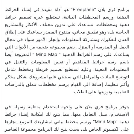
برنامج فري بلان “Freeplane” هو أداة مفيدة في إنشاء الخرائط
الذهنية ورسم المخططات البيانية، تستطيع عبره تصميم خرائط
ذهنية ومخططات، تساعدك على تدوين مختلف الأفكار والمشاريع
الخاصة بك، وهو تطبيق مجاني، مفتوح المصدر يساعدك على إطلاق
العنان لتفكيرك ومشاركة المعلومات وإنجاز الأمور سواء في مجال
العمل أو المدرسة أو المنزل. يضم مجموعة ضخمة من الأدوات التي
يساعدك على رسم الخرائط الذهنية ” Mind Map ” المعروفة أيضا
باسم رسم خرائط المفاهيم أو تعيين المعلومات والتنقل في
المعلومات المعينة. وعليه تستطيع تصميم خريطة ومخطط شامل
لتوضيح البيانات والمراحل التي سينبني عليها مشروعك بشكل محكم
وأكثر تنظيما، إضافة الى القيام برسم مخططات تتعلق بالدراسات
التعليمية وتوزيعها على الطلاب.
يتوفر برنامج فري بلان على واجهة استخدام منظمة وسهلة في
الاستخدام، يسل التعامل معها، مما يتيح لك امكانية إنشاء خرائط
ذهنية “Mind Map” ورسم مخطط بياني لمشاريعك المزمع إنجازها
على الكمبيوتر الخاص بك، بحيث يتيح لك البرنامج مجموعة العناصر