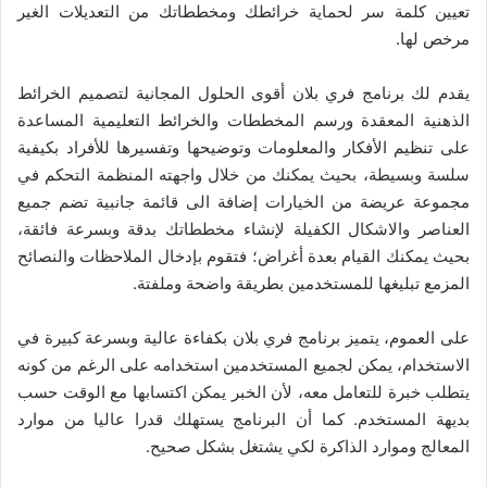
تعيين كلمة سر لحماية خرائطك ومخططاتك من التعديلات الغير
مرخص لها.
يقدم لك برنامج فري بلان أقوى الحلول المجانية لتصميم الخرائط
الذهنية المعقدة ورسم المخططات والخرائط التعليمية المساعدة
على تنظيم الأفكار والمعلومات وتوضيحها وتفسيرها للأفراد بكيفية
سلسة وبسيطة، بحيث يمكنك من خلال واجهته المنظمة التحكم في
مجموعة عريضة من الخيارات إضافة الى قائمة جانبية تضم جميع
العناصر والاشكال الكفيلة لإنشاء مخططاتك بدقة وبسرعة فائقة،
بحيث يمكنك القيام بعدة أغراض؛ فتقوم بإدخال الملاحظات والنصائح
المزمع تبليغها للمستخدمين بطريقة واضحة وملفتة.
على العموم، يتميز برنامج فري بلان بكفاءة عالية وبسرعة كبيرة في
الاستخدام، يمكن لجميع المستخدمين استخدامه على الرغم من كونه
يتطلب خبرة للتعامل معه، لأن الخبر يمكن اكتسابها مع الوقت حسب
بديهة المستخدم. كما أن البرنامج يستهلك قدرا عاليا من موارد
المعالج وموارد الذاكرة لكي يشتغل بشكل صحيح.